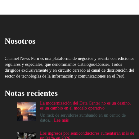
Nosotros
Channel News Perú es una plataforma de negocios y revista con ediciones
regulares y especiales, que denominamos Catálogos-Dossier. Todos
dirigidos exclusivamente y en circuito cerrado al canal de distribución del
sector de tecnologías de la información y comunicaciones en el Perú.
Notas recientes
La modernización del Data Center no es un destino,
es un cambio en el modelo operativo
Un rack de servidores zumbando en un centro de
:
datos...
Lee más
La
modernización
Los ingresos por semiconductores aumentarán más de
del
un 94 % en 2026