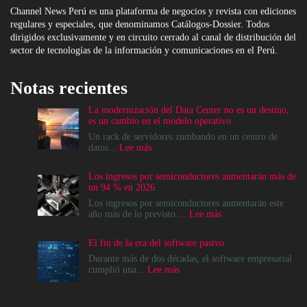
Channel News Perú es una plataforma de negocios y revista con ediciones
regulares y especiales, que denominamos Catálogos-Dossier. Todos
dirigidos exclusivamente y en circuito cerrado al canal de distribución del
sector de tecnologías de la información y comunicaciones en el Perú.
Notas recientes
La modernización del Data Center no es un destino,
es un cambio en el modelo operativo
Un rack de servidores zumbando en un centro de
:
datos...
Lee más
La
modernización
Los ingresos por semiconductores aumentarán más de
del
un 94 % en 2026
Data
Center
Los ingresos por semiconductores aumentarán este
no
:
año más de lo previsto....
Lee más
es
Los
un
ingresos
El fin de la era del software pasivo
destino,
por
es
semiconductores
Durante más de dos décadas, el software empresarial
un
aumentarán
:
cumplió una...
Lee más
cambio
más
El
en
de
fin
el
un
de