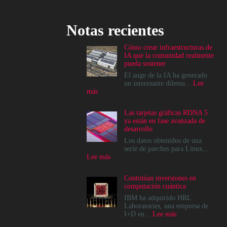
Notas recientes
Cómo crear infraestructuras de
IA que la comunidad realmente
pueda sostener
El auge de la IA ha generado
un interesante dilema...
Lee
:
más
Cómo
crear
Las tarjetas gráficas RDNA 5
infraestructuras
ya están en fase avanzada de
de
desarrollo
IA
que
Los datos obtenidos de una
la
serie de parches para Linux...
comunidad
:
Lee más
realmente
Las
pueda
tarjetas
Continúan inversiones en
sostener
gráficas
computación cuántica
RDNA
5
IBM ha adquirido HRL
ya
Laboratories, una empresa de
están
:
I+D en...
Lee más
en
Continúan