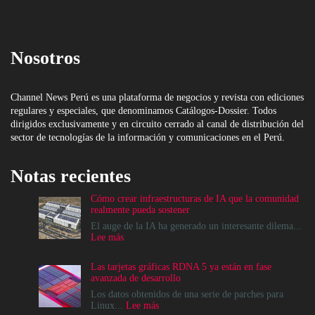
Nosotros
Channel News Perú es una plataforma de negocios y revista con ediciones
regulares y especiales, que denominamos Catálogos-Dossier. Todos
dirigidos exclusivamente y en circuito cerrado al canal de distribución del
sector de tecnologías de la información y comunicaciones en el Perú.
Notas recientes
Cómo crear infraestructuras de IA que la comunidad
realmente pueda sostener
El auge de la IA ha generado un interesante dilema...
:
Lee más
Cómo
crear
Las tarjetas gráficas RDNA 5 ya están en fase
infraestructuras
avanzada de desarrollo
de
IA
Los datos obtenidos de una serie de parches para
que
:
Linux...
Lee más