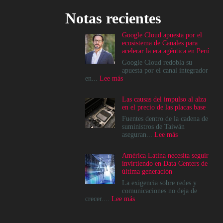
Notas recientes
Google Cloud apuesta por el
ecosistema de Canales para
acelerar la era agéntica en Perú
Google Cloud redobla su
apuesta por el canal integrador
:
en...
Lee más
Google
Cloud
Las causas del impulso al alza
apuesta
en el precio de las placas base
por
el
Fuentes dentro de la cadena de
ecosistema
suministros de Taiwán
de
:
aseguran...
Lee más
Canales
Las
para
causas
América Latina necesita seguir
acelerar
del
invirtiendo en Data Centers de
la
impulso
última generación
era
al
agéntica
alza
La exigencia sobre redes y
en
en
comunicaciones no deja de
Perú
el
:
crecer....
Lee más
precio
América
de
Latina
las
necesita