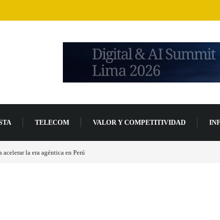
STA
TELECOM
VALOR Y COMPETITIVIDAD
IN
acelerar la era agéntica en Perú
Las causas del impulso al alza en el precio de las p