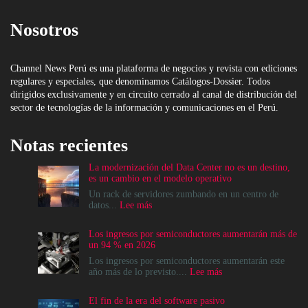
Nosotros
Channel News Perú es una plataforma de negocios y revista con ediciones
regulares y especiales, que denominamos Catálogos-Dossier. Todos
dirigidos exclusivamente y en circuito cerrado al canal de distribución del
sector de tecnologías de la información y comunicaciones en el Perú.
Notas recientes
La modernización del Data Center no es un destino,
es un cambio en el modelo operativo
Un rack de servidores zumbando en un centro de
:
datos...
Lee más
La
modernización
Los ingresos por semiconductores aumentarán más de
del
un 94 % en 2026
Data
Center
Los ingresos por semiconductores aumentarán este
no
:
año más de lo previsto....
Lee más
es
Los
un
ingresos
El fin de la era del software pasivo
destino,
por