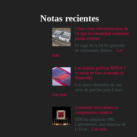
Notas recientes
Cómo crear infraestructuras de
IA que la comunidad realmente
pueda sostener
El auge de la IA ha generado
un interesante dilema...
Lee
:
más
Cómo
crear
Las tarjetas gráficas RDNA 5
infraestructuras
ya están en fase avanzada de
de
desarrollo
IA
que
Los datos obtenidos de una
la
serie de parches para Linux...
comunidad
:
Lee más
realmente
Las
pueda
tarjetas
Continúan inversiones en
sostener
gráficas
computación cuántica
RDNA
5
IBM ha adquirido HRL
ya
Laboratories, una empresa de
están
:
I+D en...
Lee más
en
Continúan