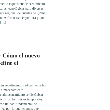
mento expectante de crecimiento
turas tecnológicas para diversas
ente regional de cuentas de QNAP,
que explican esta coyuntura y que
s […]
: Cómo el nuevo
fine el
n redefiniendo radicalmente las
de almacenamiento.
 de almacenamiento se diseñaban
áficos (blobs), series temporales…
omo unidad fundamental de
 IA, por lo que tenemos que