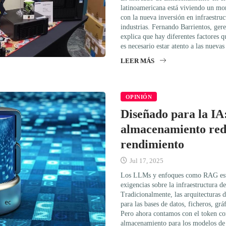
latinoamericana está viviendo un mo
con la nueva inversión en infraestruc
industrias. Fernando Barrientos, ger
explica que hay diferentes factores 
es necesario estar atento a las nueva
LEER MÁS
OPINIÓN
Diseñado para la IA
almacenamiento rede
rendimiento
Jul 17, 2025
Los LLMs y enfoques como RAG está
exigencias sobre la infraestructura 
Tradicionalmente, las arquitecturas
para las bases de datos, ficheros, gr
Pero ahora contamos con el token c
almacenamiento para los modelos de