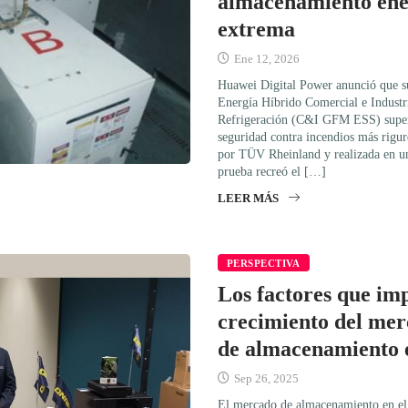
almacenamiento ene
extrema
Ene 12, 2026
Huawei Digital Power anunció que 
Energía Híbrido Comercial e Industr
Refrigeración (C&I GFM ESS) superó
seguridad contra incendios más riguro
por TÜV Rheinland y realizada en un
prueba recreó el […]
LEER MÁS
PERSPECTIVA
Los factores que imp
crecimiento del mer
de almacenamiento e
Sep 26, 2025
El mercado de almacenamiento en el 