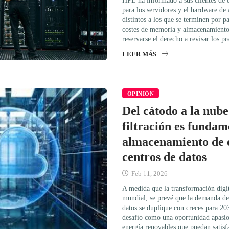
HPE ha informado a sus clientes de q
para los servidores y el hardware d
distintos a los que se terminen por 
costes de memoria y almacenamiento,
reservarse el derecho a revisar los p
LEER MÁS
OPINIÓN
Del cátodo a la nube
filtración es fundam
almacenamiento de e
centros de datos
Feb 11, 2026
A medida que la transformación digi
mundial, se prevé que la demanda de 
datos se duplique con creces para 20
desafío como una oportunidad apasio
energía renovables que puedan satisfa