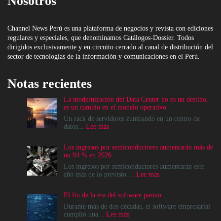
Nosotros
Channel News Perú es una plataforma de negocios y revista con ediciones
regulares y especiales, que denominamos Catálogos-Dossier. Todos
dirigidos exclusivamente y en circuito cerrado al canal de distribución del
sector de tecnologías de la información y comunicaciones en el Perú.
Notas recientes
La modernización del Data Center no es un destino,
es un cambio en el modelo operativo
Un rack de servidores zumbando en un centro de
:
datos...
Lee más
La
modernización
Los ingresos por semiconductores aumentarán más de
del
un 94 % en 2026
Data
Center
Los ingresos por semiconductores aumentarán este
no
:
año más de lo previsto....
Lee más
es
Los
un
ingresos
El fin de la era del software pasivo
destino,
por
es
semiconductores
Durante más de dos décadas, el software empresarial
un
aumentarán
:
cumplió una...
Lee más
cambio