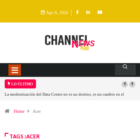
Ago 8, 2026
LO ÚLTIMO
La modernización del Data Center no es un destino, es un cambio en el
modelo operativo
Home
Acer
TAGS :ACER