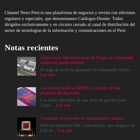
Channel News Perú es una plataforma de negocios y revista con ediciones
regulares y especiales, que denominamos Catálogos-Dossier. Todos
dirigidos exclusivamente y en circuito cerrado al canal de distribución del
sector de tecnologías de la información y comunicaciones en el Perú.
Notas recientes
Cómo crear infraestructuras de IA que la comunidad
realmente pueda sostener
El auge de la IA ha generado un interesante dilema...
:
Lee más
Cómo
crear
Las tarjetas gráficas RDNA 5 ya están en fase
infraestructuras
avanzada de desarrollo
de
IA
Los datos obtenidos de una serie de parches para
que
:
Linux...
Lee más
la
Las
comunidad
tarjetas
Continúan inversiones en computación cuántica
realmente
gráficas
pueda
RDNA
IBM ha adquirido HRL Laboratories, una empresa de
sostener
5
:
I+D en...
Lee más
ya
Continúan
están