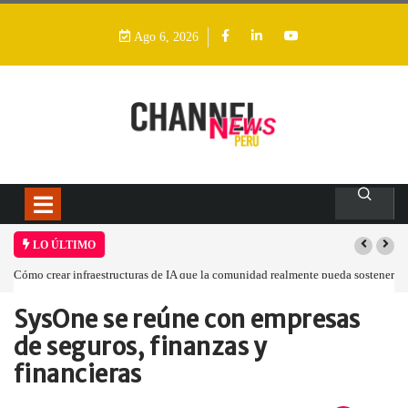
Ago 6, 2026
LO ÚLTIMO
Cómo crear infraestructuras de IA que la comunidad realmente pueda sostener
SysOne se reúne con empresas
Home
Empresa
SysOne se reúne…
de seguros, finanzas y
financieras