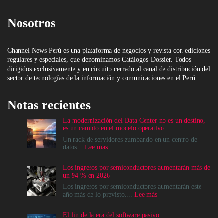
Nosotros
Channel News Perú es una plataforma de negocios y revista con ediciones
regulares y especiales, que denominamos Catálogos-Dossier. Todos
dirigidos exclusivamente y en circuito cerrado al canal de distribución del
sector de tecnologías de la información y comunicaciones en el Perú.
Notas recientes
La modernización del Data Center no es un destino,
es un cambio en el modelo operativo
Un rack de servidores zumbando en un centro de
:
datos...
Lee más
La
modernización
Los ingresos por semiconductores aumentarán más de
del
un 94 % en 2026
Data
Center
Los ingresos por semiconductores aumentarán este
no
:
año más de lo previsto....
Lee más
es
Los
un
ingresos
El fin de la era del software pasivo
destino,
por