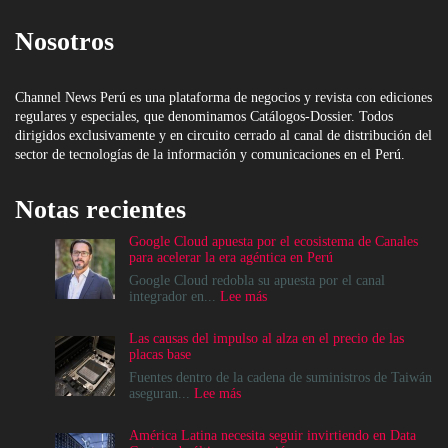
Nosotros
Channel News Perú es una plataforma de negocios y revista con ediciones
regulares y especiales, que denominamos Catálogos-Dossier. Todos
dirigidos exclusivamente y en circuito cerrado al canal de distribución del
sector de tecnologías de la información y comunicaciones en el Perú.
Notas recientes
Google Cloud apuesta por el ecosistema de Canales
para acelerar la era agéntica en Perú
Google Cloud redobla su apuesta por el canal
:
integrador en...
Lee más
Google
Cloud
Las causas del impulso al alza en el precio de las
apuesta
placas base
por
el
Fuentes dentro de la cadena de suministros de Taiwán
ecosistema
:
aseguran...
Lee más
de
Las
Canales
causas
América Latina necesita seguir invirtiendo en Data
para
del