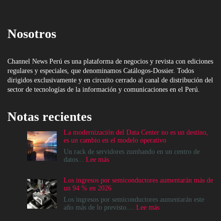
Nosotros
Channel News Perú es una plataforma de negocios y revista con ediciones
regulares y especiales, que denominamos Catálogos-Dossier. Todos
dirigidos exclusivamente y en circuito cerrado al canal de distribución del
sector de tecnologías de la información y comunicaciones en el Perú.
Notas recientes
La modernización del Data Center no es un destino,
es un cambio en el modelo operativo
Un rack de servidores zumbando en un centro de
:
datos...
Lee más
La
modernización
Los ingresos por semiconductores aumentarán más de
del
un 94 % en 2026
Data
Center
Los ingresos por semiconductores aumentarán este
no
:
año más de lo previsto....
Lee más
es
Los