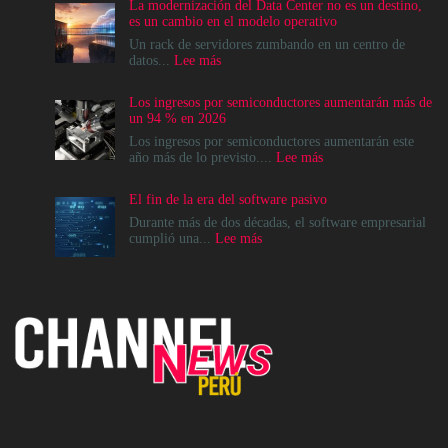
La modernización del Data Center no es un destino,
es un cambio en el modelo operativo
Un rack de servidores zumbando en un centro de
:
datos...
Lee más
La
modernización
Los ingresos por semiconductores aumentarán más de
del
un 94 % en 2026
Data
Center
Los ingresos por semiconductores aumentarán este
no
:
año más de lo previsto....
Lee más
es
Los
un
ingresos
El fin de la era del software pasivo
destino,
por
es
semiconductores
Durante más de dos décadas, el software empresarial
un
aumentarán
:
cumplió una...
Lee más
cambio
más
El
en
de
fin
el
un
de
modelo
94
la
operativo
%
era
en
del
2026
software
pasivo