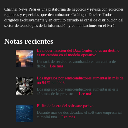
Channel News Perú es una plataforma de negocios y revista con ediciones
regulares y especiales, que denominamos Catálogos-Dossier. Todos
dirigidos exclusivamente y en circuito cerrado al canal de distribución del
sector de tecnologías de la información y comunicaciones en el Perú.
Notas recientes
La modernización del Data Center no es un destino,
es un cambio en el modelo operativo
Un rack de servidores zumbando en un centro de
:
datos...
Lee más
La
modernización
Los ingresos por semiconductores aumentarán más de
del
un 94 % en 2026
Data
Center
Los ingresos por semiconductores aumentarán este
no
:
año más de lo previsto....
Lee más
es
Los
un
ingresos
El fin de la era del software pasivo
destino,
por
es
semiconductores
Durante más de dos décadas, el software empresarial
un
aumentarán
:
cumplió una...
Lee más
cambio
más
El
en
de
fin