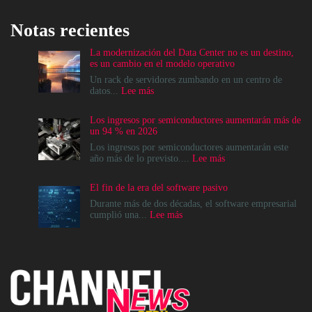
Notas recientes
La modernización del Data Center no es un destino,
es un cambio en el modelo operativo
Un rack de servidores zumbando en un centro de
:
datos...
Lee más
La
modernización
Los ingresos por semiconductores aumentarán más de
del
un 94 % en 2026
Data
Center
Los ingresos por semiconductores aumentarán este
no
:
año más de lo previsto....
Lee más
es
Los
un
ingresos
El fin de la era del software pasivo
destino,
por
es
semiconductores
Durante más de dos décadas, el software empresarial
un
aumentarán
:
cumplió una...
Lee más
cambio
más
El
en
de
fin
el
un
de
modelo
94
la
operativo
%
era
en
del
2026
software
pasivo