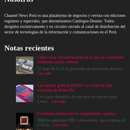
Channel News Perú es una plataforma de negocios y revista con ediciones
regulares y especiales, que denominamos Catálogos-Dossier. Todos
dirigidos exclusivamente y en circuito cerrado al canal de distribución del
sector de tecnologías de la información y comunicaciones en el Perú.
Notas recientes
Cómo crear infraestructuras de IA que la comunidad
realmente pueda sostener
El auge de la IA ha generado un interesante dilema...
:
Lee más
Cómo
crear
Las tarjetas gráficas RDNA 5 ya están en fase
infraestructuras
avanzada de desarrollo
de
IA
Los datos obtenidos de una serie de parches para
que
:
Linux...
Lee más
la
Las
comunidad
tarjetas
Continúan inversiones en computación cuántica
realmente
gráficas
pueda
RDNA
IBM ha adquirido HRL Laboratories, una empresa de
sostener
5
:
I+D en...
Lee más
ya
Continúan