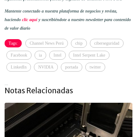
Mantente conectado a nuestra plataforma de negocios y revista,
haciendo
clic aquí
y suscribiéndote a nuestro newsletter para contenido
de valor diario
Tags:
Channel News Perú
chip
ciberseguridad
Facebook
ia
Intel
Intel Serpent Lake
LinkedIn
NVIDIA
portada
twitter
...
Notas Relacionadas