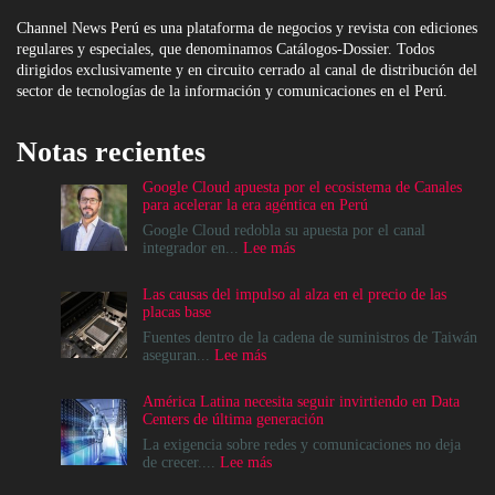
Channel News Perú es una plataforma de negocios y revista con ediciones
regulares y especiales, que denominamos Catálogos-Dossier. Todos
dirigidos exclusivamente y en circuito cerrado al canal de distribución del
sector de tecnologías de la información y comunicaciones en el Perú.
Notas recientes
Google Cloud apuesta por el ecosistema de Canales
para acelerar la era agéntica en Perú
Google Cloud redobla su apuesta por el canal
:
integrador en...
Lee más
Google
Cloud
Las causas del impulso al alza en el precio de las
apuesta
placas base
por
el
Fuentes dentro de la cadena de suministros de Taiwán
ecosistema
:
aseguran...
Lee más
de
Las
Canales
causas
América Latina necesita seguir invirtiendo en Data
para
del
Centers de última generación
acelerar
impulso
la
al
La exigencia sobre redes y comunicaciones no deja
era
alza
:
de crecer....
Lee más
agéntica
en
América
en