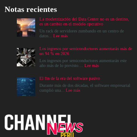
Notas recientes
La modernización del Data Center no es un destino,
es un cambio en el modelo operativo
Un rack de servidores zumbando en un centro de
:
datos...
Lee más
La
modernización
Los ingresos por semiconductores aumentarán más de
del
un 94 % en 2026
Data
Center
Los ingresos por semiconductores aumentarán este
no
:
año más de lo previsto....
Lee más
es
Los
un
ingresos
El fin de la era del software pasivo
destino,
por
es
semiconductores
Durante más de dos décadas, el software empresarial
un
aumentarán
:
cumplió una...
Lee más
cambio
más
El
en
de
fin
el
un
de
modelo
94
la
operativo
%
era
en
del
2026
software
pasivo