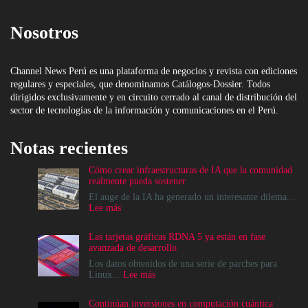
Nosotros
Channel News Perú es una plataforma de negocios y revista con ediciones
regulares y especiales, que denominamos Catálogos-Dossier. Todos
dirigidos exclusivamente y en circuito cerrado al canal de distribución del
sector de tecnologías de la información y comunicaciones en el Perú.
Notas recientes
Cómo crear infraestructuras de IA que la comunidad
realmente pueda sostener
El auge de la IA ha generado un interesante dilema...
:
Lee más
Cómo
crear
Las tarjetas gráficas RDNA 5 ya están en fase
infraestructuras
avanzada de desarrollo
de
IA
Los datos obtenidos de una serie de parches para
que
:
Linux...
Lee más
la
Las
comunidad
tarjetas
Continúan inversiones en computación cuántica
realmente
gráficas