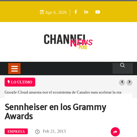
Ago 6, 2026
LO ÚLTIMO
Google Cloud apuesta por el ecosistema de Canales para acelerar la era
agéntica en Perú
Sennheiser en los Grammy
Home
Empresa
Sennheiser en los…
Awards
Feb 21, 2013
EMPRESA