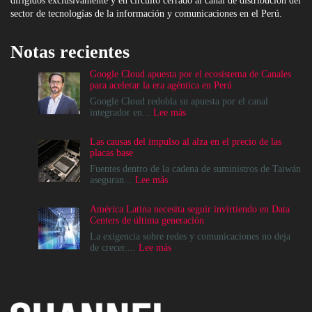
dirigidos exclusivamente y en circuito cerrado al canal de distribución del
sector de tecnologías de la información y comunicaciones en el Perú.
Notas recientes
Google Cloud apuesta por el ecosistema de Canales
para acelerar la era agéntica en Perú
Google Cloud redobla su apuesta por el canal
:
integrador en...
Lee más
Google
Cloud
Las causas del impulso al alza en el precio de las
apuesta
placas base
por
el
Fuentes dentro de la cadena de suministros de Taiwán
ecosistema
:
aseguran...
Lee más
de
Las
Canales
causas
América Latina necesita seguir invirtiendo en Data
para
del
Centers de última generación
acelerar
impulso
la
al
La exigencia sobre redes y comunicaciones no deja
era
alza
:
de crecer....
Lee más
agéntica
en
América
en
el
Latina
Perú
precio
necesita
de
seguir
las
invirtiendo