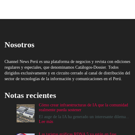
Nosotros
Channel News Perú es una plataforma de negocios y revista con ediciones
regulares y especiales, que denominamos Catálogos-Dossier. Todos
dirigidos exclusivamente y en circuito cerrado al canal de distribución del
sector de tecnologías de la información y comunicaciones en el Perú.
Notas recientes
Cómo crear infraestructuras de IA que la comunidad
realmente pueda sostener
El auge de la IA ha generado un interesante dilema...
:
Lee más
Cómo
crear
Las tarjetas gráficas RDNA 5 ya están en fase