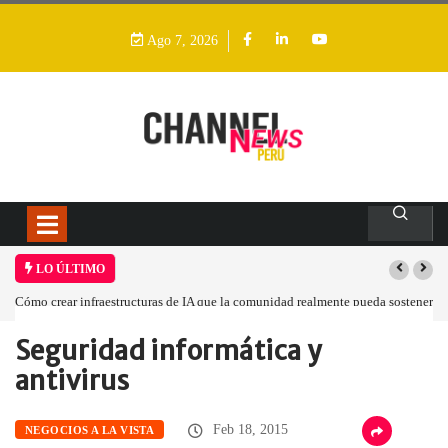
Ago 7, 2026
LO ÚLTIMO
Cómo crear infraestructuras de IA que la comunidad realmente pueda sostener
Seguridad informática y
Home
Negocios a la Vista
Seguridad informática y…
antivirus
Feb 18, 2015
NEGOCIOS A LA VISTA