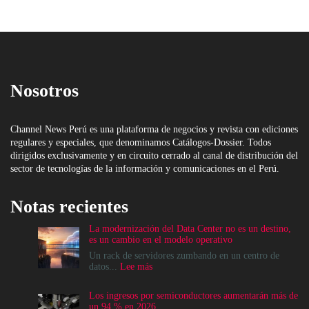
Nosotros
Channel News Perú es una plataforma de negocios y revista con ediciones
regulares y especiales, que denominamos Catálogos-Dossier. Todos
dirigidos exclusivamente y en circuito cerrado al canal de distribución del
sector de tecnologías de la información y comunicaciones en el Perú.
Notas recientes
La modernización del Data Center no es un destino,
es un cambio en el modelo operativo
Un rack de servidores zumbando en un centro de
:
datos...
Lee más
La
modernización
Los ingresos por semiconductores aumentarán más de
del
un 94 % en 2026