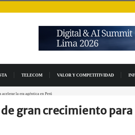
STA
TELECOM
VALOR Y COMPETITIVIDAD
IN
 causas del impulso al alza en el precio de las placas base
 de gran crecimiento para