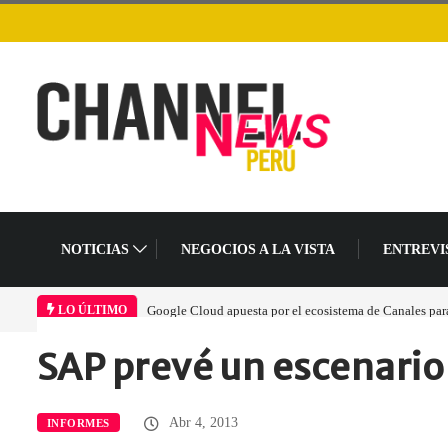
NOTICIAS
NEGOCIOS A LA VISTA
ENTREVI
loud apuesta por el ecosistema de Canales para acelerar la era agéntica en Perú
Las
LO ÚLTIMO
SAP prevé un escenario
Home
Empresa
SAP prevé un…
Abr 4, 2013
INFORMES