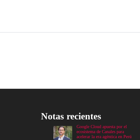
Notas recientes
Google Cloud apuesta por el
ecosistema de Canales para
acelerar la era agéntica en Perú