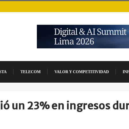
STA
TELECOM
VALOR Y COMPETITIVIDAD
IN
a de la
cida” en entornos de
ió un 23% en ingresos du