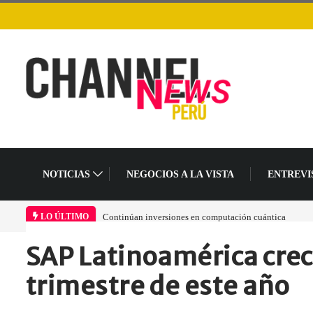
NOTICIAS
NEGOCIOS A LA VISTA
ENTREVI
Continúan inversiones en computación cuántica
Advierten sobre el problem
LO ÚLTIMO
“obsolescencia autoestable
SAP Latinoamérica crec
TI industrial
Home
Empresa
SAP Latinoamérica creció…
trimestre de este año