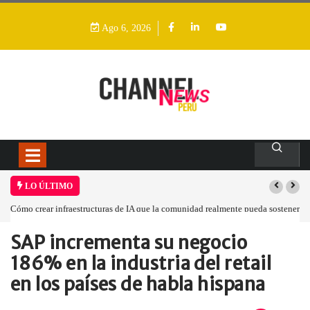
Ago 6, 2026
LO ÚLTIMO
Cómo crear infraestructuras de IA que la comunidad realmente pueda sostener
SAP incrementa su negocio
Home
Empresa
SAP incrementa su…
186% en la industria del retail
en los países de habla hispana