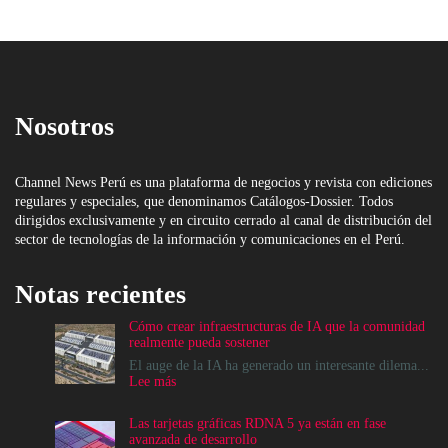
Nosotros
Channel News Perú es una plataforma de negocios y revista con ediciones
regulares y especiales, que denominamos Catálogos-Dossier. Todos
dirigidos exclusivamente y en circuito cerrado al canal de distribución del
sector de tecnologías de la información y comunicaciones en el Perú.
Notas recientes
Cómo crear infraestructuras de IA que la comunidad
realmente pueda sostener
El auge de la IA ha generado un interesante dilema...
:
Lee más
Cómo
crear
Las tarjetas gráficas RDNA 5 ya están en fase
infraestructuras
avanzada de desarrollo
de