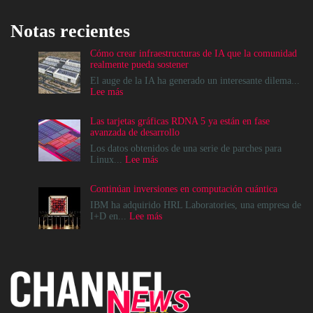
Notas recientes
Cómo crear infraestructuras de IA que la comunidad
realmente pueda sostener
El auge de la IA ha generado un interesante dilema...
:
Lee más
Cómo
crear
Las tarjetas gráficas RDNA 5 ya están en fase
infraestructuras
avanzada de desarrollo
de
IA
Los datos obtenidos de una serie de parches para
que
:
Linux...
Lee más
la
Las
comunidad
tarjetas
Continúan inversiones en computación cuántica
realmente
gráficas
pueda
RDNA
IBM ha adquirido HRL Laboratories, una empresa de
sostener
5
:
I+D en...
Lee más
ya
Continúan
están
inversiones
en
en
fase
computación
avanzada
cuántica
de
desarrollo