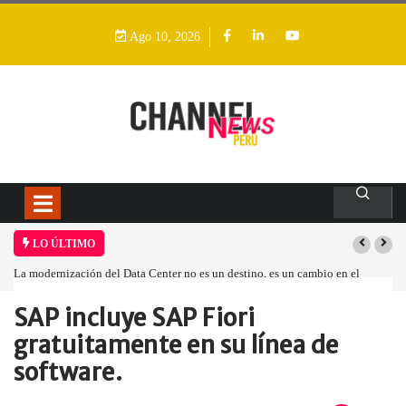
Ago 10, 2026
LO ÚLTIMO
La modernización del Data Center no es un destino, es un cambio en el
modelo operativo
SAP incluye SAP Fiori
Home
Empresa
SAP incluye SAP…
gratuitamente en su línea de
software.