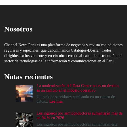
Nosotros
Channel News Perú es una plataforma de negocios y revista con ediciones
regulares y especiales, que denominamos Catálogos-Dossier. Todos
dirigidos exclusivamente y en circuito cerrado al canal de distribución del
sector de tecnologías de la información y comunicaciones en el Perú.
Notas recientes
La modernización del Data Center no es un destino,
es un cambio en el modelo operativo
Un rack de servidores zumbando en un centro de
:
datos...
Lee más
La
modernización
Los ingresos por semiconductores aumentarán más de
del
un 94 % en 2026
Data
Center
Los ingresos por semiconductores aumentarán este