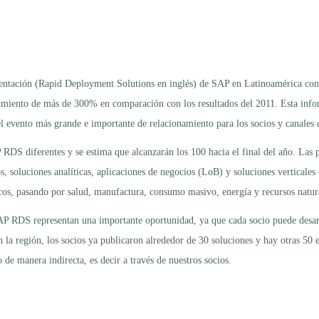
entación (Rapid Deployment Solutions en inglés) de SAP en Latinoamérica cont
cimiento de más de 300% en comparación con los resultados del 2011. Esta inf
l evento más grande e importante de relacionamiento para los socios y canales
DS diferentes y se estima que alcanzarán los 100 hacia el final del año. Las 
soluciones analíticas, aplicaciones de negocios (LoB) y soluciones verticales de
icos, pasando por salud, manufactura, consumo masivo, energía y recursos natura
 SAP RDS representan una importante oportunidad, ya que cada socio puede desar
n la región, los socios ya publicaron alrededor de 30 soluciones y hay otras 50 
e manera indirecta, es decir a través de nuestros socios.