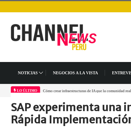
NOTICIAS
NEGOCIOS A LA VISTA
ENTREVI
Cómo crear infraestructuras de IA que la comunidad rea
LO ÚLTIMO
SAP experimenta una i
Home
Empresa
SAP experimenta una…
Rápida Implementación