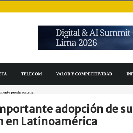
STA
TELECOM
VALOR Y COMPETITIVIDAD
IN
lmente pueda sostener
Las tarjetas gráficas RDNA 5 ya están en fase avanzada de des
mportante adopción de su
 en Latinoamérica