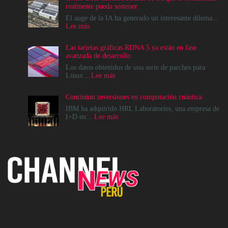
realmente pueda sostener
El auge de la IA ha generado un interesante dilema...
:
Lee más
Cómo
crear
Las tarjetas gráficas RDNA 5 ya están en fase
infraestructuras
avanzada de desarrollo
de
IA
Los datos obtenidos de una serie de parches para
que
:
Linux...
Lee más
la
Las
comunidad
tarjetas
Continúan inversiones en computación cuántica
realmente
gráficas
pueda
RDNA
IBM ha adquirido HRL Laboratories, una empresa de
sostener
5
:
I+D en...
Lee más
ya
Continúan
están
inversiones
en
en
fase
computación
avanzada
cuántica
de
desarrollo