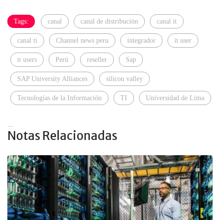
Tags:
canal
canal de distribución
canal it
canal ti
Channel news peru
integrador
it user
it users
Perú
reseller
Sap
SAP University Alliances
silicon valley
Tecnologías de la Información
TI
Universidad de Lima
...
Notas Relacionadas