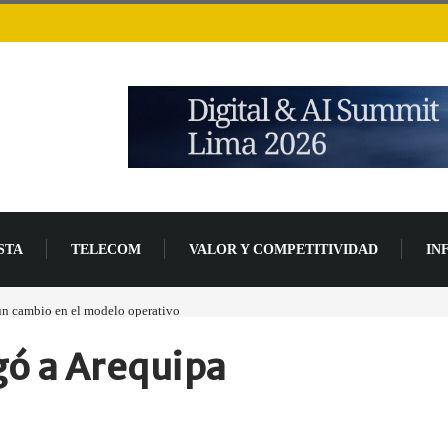
STA
TELECOM
VALOR Y COMPETITIVIDAD
IN
 un cambio en el modelo operativo
Los ingresos por semiconductores aumentarán má
ó a Arequipa