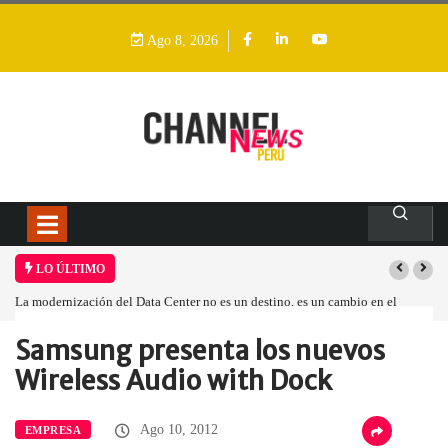
Ago 8, 2026
LO ÚLTIMO
La modernización del Data Center no es un destino, es un cambio en el
modelo operativo
Samsung presenta los nuevos
Home
Empresa
Samsung presenta los…
Wireless Audio with Dock
Ago 10, 2012
EMPRESA