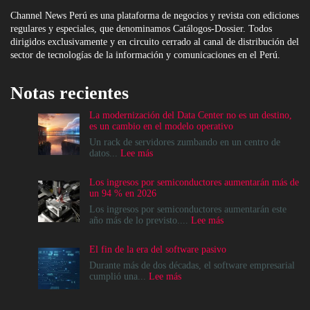
Channel News Perú es una plataforma de negocios y revista con ediciones
regulares y especiales, que denominamos Catálogos-Dossier. Todos
dirigidos exclusivamente y en circuito cerrado al canal de distribución del
sector de tecnologías de la información y comunicaciones en el Perú.
Notas recientes
La modernización del Data Center no es un destino,
es un cambio en el modelo operativo
Un rack de servidores zumbando en un centro de
:
datos...
Lee más
La
modernización
Los ingresos por semiconductores aumentarán más de
del
un 94 % en 2026
Data
Center
Los ingresos por semiconductores aumentarán este
no
:
año más de lo previsto....
Lee más
es
Los
un
ingresos
El fin de la era del software pasivo
destino,
por
es
semiconductores
Durante más de dos décadas, el software empresarial
un
aumentarán
:
cumplió una...
Lee más
cambio
más
El
en
de
fin
el
un
de