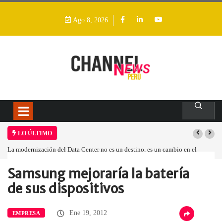
Ago 8, 2026
LO ÚLTIMO
La modernización del Data Center no es un destino, es un cambio en el
modelo operativo
Samsung mejoraría la batería
Home
Empresa
Samsung mejoraría la…
de sus dispositivos
Ene 19, 2012
EMPRESA