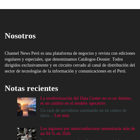
Nosotros
Channel News Perú es una plataforma de negocios y revista con ediciones
regulares y especiales, que denominamos Catálogos-Dossier. Todos
dirigidos exclusivamente y en circuito cerrado al canal de distribución del
sector de tecnologías de la información y comunicaciones en el Perú.
Notas recientes
La modernización del Data Center no es un destino,
es un cambio en el modelo operativo
Un rack de servidores zumbando en un centro de
:
datos...
Lee más
La
modernización
Los ingresos por semiconductores aumentarán más de
del
un 94 % en 2026
Data