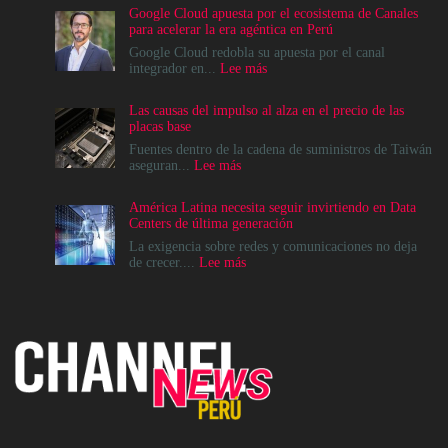
Google Cloud apuesta por el ecosistema de Canales
para acelerar la era agéntica en Perú
Google Cloud redobla su apuesta por el canal
:
integrador en...
Lee más
Google
Cloud
Las causas del impulso al alza en el precio de las
apuesta
placas base
por
el
Fuentes dentro de la cadena de suministros de Taiwán
ecosistema
:
aseguran...
Lee más
de
Las
Canales
causas
América Latina necesita seguir invirtiendo en Data
para
del
Centers de última generación
acelerar
impulso
la
al
La exigencia sobre redes y comunicaciones no deja
era
alza
:
de crecer....
Lee más
agéntica
en
América
en
el
Latina
Perú
precio
necesita
de
seguir
las
invirtiendo
placas
en
base
Data
Centers
de
última
generación