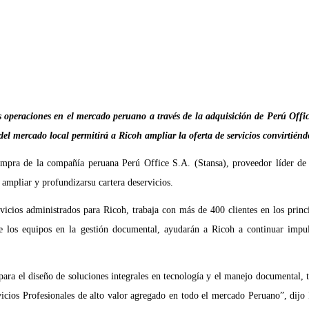
us operaciones en el mercado peruano a través de la adquisición de Perú Off
l mercado local permitirá a Ricoh ampliar la oferta de servicios convirtiéndo
pra de la compañía peruana Perú Office S.A. (Stansa), proveedor líder de sol
 ampliar y profundizarsu cartera deservicios.
icios administrados para Ricoh, trabaja con más de 400 clientes en los princip
de los equipos en la gestión documental, ayudarán a Ricoh a continuar impul
para el diseño de soluciones integrales en tecnología y el manejo documental, 
rvicios Profesionales de alto valor agregado en todo el mercado Peruano”, di