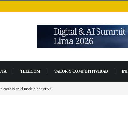
STA
TELECOM
VALOR Y COMPETITIVIDAD
IN
 un cambio en el modelo operativo
Los ingresos por semiconductores aumentarán má