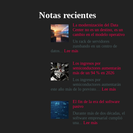
Notas recientes
La modernización del Data
Center no es un destino, es un
cambio en el modelo operativo
Un rack de servidores
zumbando en un centro de
:
datos...
Lee más
La
modernización
Los ingresos por
del
semiconductores aumentarán
Data
más de un 94 % en 2026
Center
no
Los ingresos por
es
semiconductores aumentarán
un
:
este año más de lo previsto....
Lee más
destino,
Los
es
ingresos
El fin de la era del software
un
por
pasivo
cambio
semicondu
en
aumentará
Durante más de dos décadas, el
el
más
software empresarial cumplió
modelo
de
:
una...
Lee más
operativo
un
El
94
fin