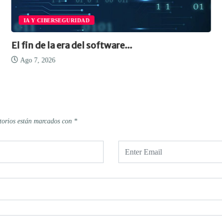
IA Y CIBERSEGURIDAD
El fin de la era del software...
Ago 7, 2026
torios están marcados con
*