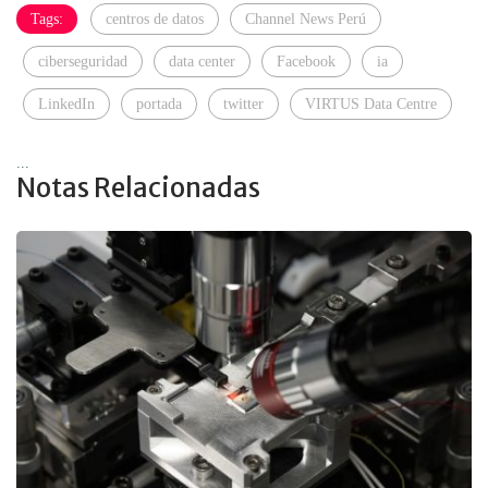
Tags:
centros de datos
Channel News Perú
ciberseguridad
data center
Facebook
ia
LinkedIn
portada
twitter
VIRTUS Data Centre
...
Notas Relacionadas