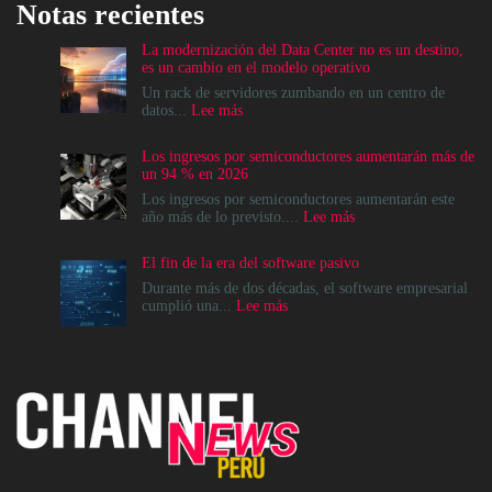
Notas recientes
La modernización del Data Center no es un destino,
es un cambio en el modelo operativo
Un rack de servidores zumbando en un centro de
:
datos...
Lee más
La
modernización
Los ingresos por semiconductores aumentarán más de
del
un 94 % en 2026
Data
Center
Los ingresos por semiconductores aumentarán este
no
:
año más de lo previsto....
Lee más
es
Los
un
ingresos
El fin de la era del software pasivo
destino,
por
es
semiconductores
Durante más de dos décadas, el software empresarial
un
aumentarán
:
cumplió una...
Lee más
cambio
más
El
en
de
fin
el
un
de
modelo
94
la
operativo
%
era
en
del
2026
software
pasivo