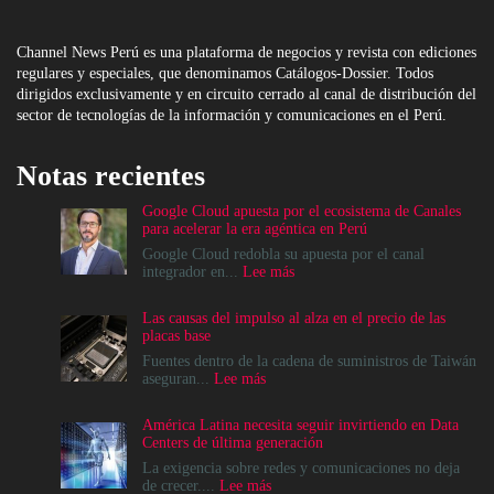
Channel News Perú es una plataforma de negocios y revista con ediciones
regulares y especiales, que denominamos Catálogos-Dossier. Todos
dirigidos exclusivamente y en circuito cerrado al canal de distribución del
sector de tecnologías de la información y comunicaciones en el Perú.
Notas recientes
Google Cloud apuesta por el ecosistema de Canales
para acelerar la era agéntica en Perú
Google Cloud redobla su apuesta por el canal
:
integrador en...
Lee más
Google
Cloud
Las causas del impulso al alza en el precio de las
apuesta
placas base
por
el
Fuentes dentro de la cadena de suministros de Taiwán
ecosistema
:
aseguran...
Lee más
de
Las
Canales
causas
América Latina necesita seguir invirtiendo en Data
para
del
Centers de última generación
acelerar
impulso
la
al
La exigencia sobre redes y comunicaciones no deja
era
alza
:
de crecer....
Lee más