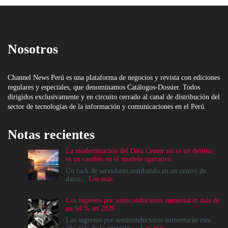
Nosotros
Channel News Perú es una plataforma de negocios y revista con ediciones
regulares y especiales, que denominamos Catálogos-Dossier. Todos
dirigidos exclusivamente y en circuito cerrado al canal de distribución del
sector de tecnologías de la información y comunicaciones en el Perú.
Notas recientes
La modernización del Data Center no es un destino,
es un cambio en el modelo operativo
Un rack de servidores zumbando en un centro de
:
datos...
Lee más
La
modernización
Los ingresos por semiconductores aumentarán más de
del
un 94 % en 2026
Data
Center
Los ingresos por semiconductores aumentarán este
no
: