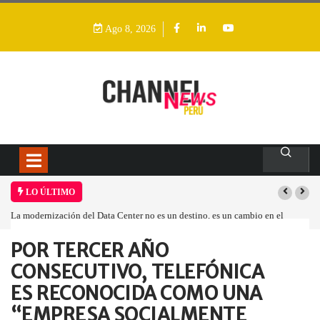
Ago 8, 2026
LO ÚLTIMO
La modernización del Data Center no es un destino, es un cambio en el
modelo operativo
POR TERCER AÑO
Home
Empresa
POR TERCER AÑO…
CONSECUTIVO, TELEFÓNICA
ES RECONOCIDA COMO UNA
“EMPRESA SOCIALMENTE