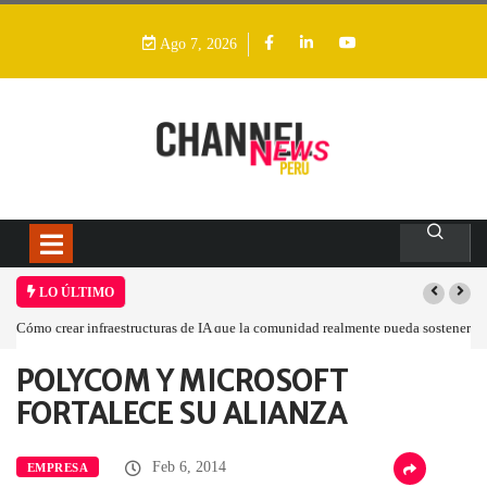
Ago 7, 2026
LO ÚLTIMO
Cómo crear infraestructuras de IA que la comunidad realmente pueda sostener
POLYCOM Y MICROSOFT
Home
Empresa
POLYCOM Y MICROSOFT…
FORTALECE SU ALIANZA
Feb 6, 2014
EMPRESA