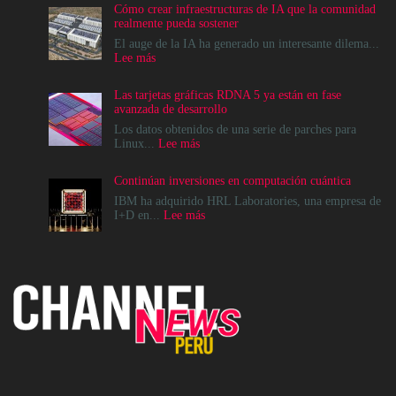
Cómo crear infraestructuras de IA que la comunidad
realmente pueda sostener
El auge de la IA ha generado un interesante dilema...
:
Lee más
Cómo
crear
Las tarjetas gráficas RDNA 5 ya están en fase
infraestructuras
avanzada de desarrollo
de
IA
Los datos obtenidos de una serie de parches para
que
:
Linux...
Lee más
la
Las
comunidad
tarjetas
Continúan inversiones en computación cuántica
realmente
gráficas
pueda
RDNA
IBM ha adquirido HRL Laboratories, una empresa de
sostener
5
:
I+D en...
Lee más
ya
Continúan
están
inversiones
en
en
fase
computación
avanzada
cuántica
de
desarrollo