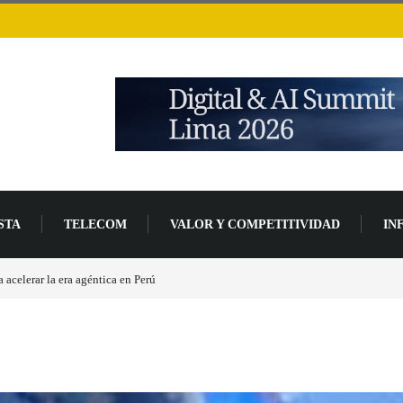
STA
TELECOM
VALOR Y COMPETITIVIDAD
IN
Las causas del impulso al alza en el precio de las placas base