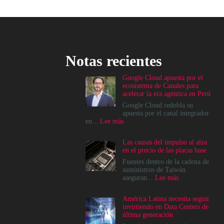
Notas recientes
Google Cloud apuesta por el
ecosistema de Canales para
acelerar la era agéntica en Perú
Google Cloud redobla su
apuesta por el canal integrador
:
en...
Lee más
Google
Cloud
Las causas del impulso al alza
apuesta
en el precio de las placas base
por
el
Fuentes dentro de la cadena de
ecosistema
suministros de Taiwán
de
:
aseguran...
Lee más
Canales
Las
para
causas
América Latina necesita seguir
acelerar
del
invirtiendo en Data Centers de
la
impulso
última generación
era
al