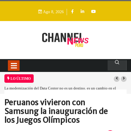
Ago 8, 2026
LO ÚLTIMO
La modernización del Data Center no es un destino, es un cambio en el
modelo operativo
Peruanos vivieron con
Home
Empresa
Peruanos vivieron con…
Samsung la inauguración de
los Juegos Olímpicos