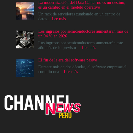
La modernización del Data Center no es un destino,
es un cambio en el modelo operativo
Un rack de servidores zumbando en un centro de
:
datos...
Lee más
La
modernización
Los ingresos por semiconductores aumentarán más de
del
un 94 % en 2026
Data
Center
Los ingresos por semiconductores aumentarán este
no
:
año más de lo previsto....
Lee más
es
Los
un
ingresos
El fin de la era del software pasivo
destino,
por
es
semiconductores
Durante más de dos décadas, el software empresarial
un
aumentarán
:
cumplió una...
Lee más
cambio
más
El
en
de
fin
el
un
de
modelo
94
la
operativo
%
era
en
del
2026
software
pasivo