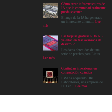
Cómo crear infraestructuras de
IA que la comunidad realmente
pueda sostener
El auge de la IA ha generado
un interesante dilema...
Lee
:
más
Cómo
crear
Las tarjetas gráficas RDNA 5
infraestructuras
ya están en fase avanzada de
de
desarrollo
IA
que
Los datos obtenidos de una
la
serie de parches para Linux...
comunidad
:
Lee más
realmente
Las
pueda
tarjetas
Continúan inversiones en
sostener
gráficas
computación cuántica
RDNA
5
IBM ha adquirido HRL
ya
Laboratories, una empresa de
están
:
I+D en...
Lee más
en
Continúan
fase
inversiones
avanzada
en
de
computación
desarrollo
cuántica
© 2022, Channel News Perú - Todos los derechos reservados.