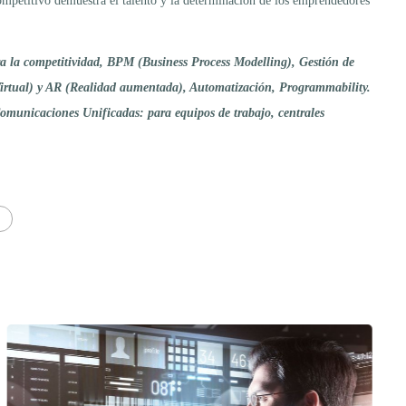
ompetitivo demuestra el talento y la determinación de los emprendedores
ra la competitividad, BPM (Business Process Modelling), Gestión de
rtual) y AR (Realidad aumentada), Automatización, Programmability.
Comunicaciones Unificadas: para equipos de trabajo, centrales