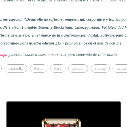
 Latinoamérica. Su capacidad para innovar, adaptarse y crecer en un entorno c
me especial: “Desarrollo de software: empresarial, corporativo y técnico pa
, NFT (Non Fungible Token) y Blockchain. Ciberseguridad, VR (Realidad Vi
ftware as a service) en el marco de la transformación digital. Software para 
s preparando para nuestra edición 215 y publicaremos en el mes de octubre.
 aquí
y suscribiéndote a nuestro newsletter para contenido de valor diario
.
LinkedIn
Pecap
Perú
portada
startup
twitter