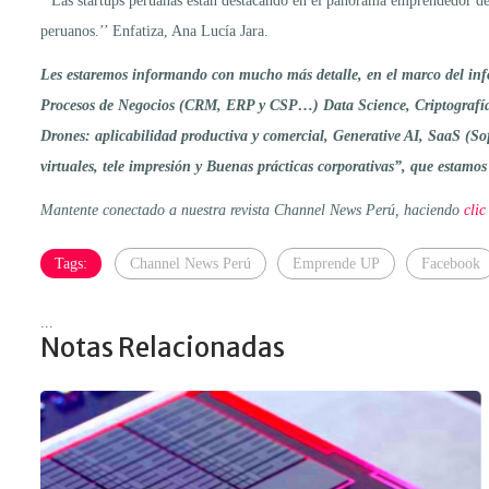
‘’Las startups peruanas están destacando en el panorama emprendedor de
peruanos.’’ Enfatiza, Ana Lucía Jara.
Les estaremos informando con mucho más detalle, en el marco del infor
Procesos de Negocios (CRM, ERP y CSP…) Data Science, Criptografía
Drones: aplicabilidad productiva y comercial, Generative AI, SaaS (So
virtuales, tele impresión y Buenas prácticas corporativas”, que estamo
Mantente conectado a nuestra revista Channel News Perú, haciendo
clic
Tags:
Channel News Perú
Emprende UP
Facebook
...
Notas Relacionadas