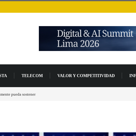
STA
TELECOM
VALOR Y COMPETITIVIDAD
IN
lmente pueda sostener
Las tarjetas gráficas RDNA 5 ya están en fase avanzada de des