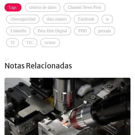
Tags:
centros de datos
Channel News Perú
ciberseguridad
data centers
Facebook
ia
LinkedIn
Peru Hub Digital
PHD
portada
TI
TIC
twitter
...
Notas Relacionadas