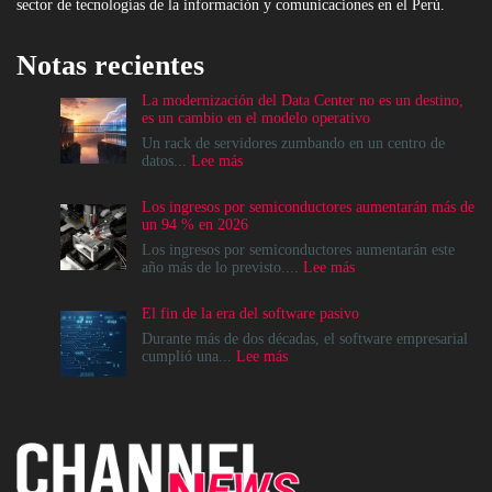
sector de tecnologías de la información y comunicaciones en el Perú.
Notas recientes
La modernización del Data Center no es un destino,
es un cambio en el modelo operativo
Un rack de servidores zumbando en un centro de
:
datos...
Lee más
La
modernización
Los ingresos por semiconductores aumentarán más de
del
un 94 % en 2026
Data
Center
Los ingresos por semiconductores aumentarán este
no
:
año más de lo previsto....
Lee más
es
Los
un
ingresos
El fin de la era del software pasivo
destino,
por
es
semiconductores
Durante más de dos décadas, el software empresarial
un
aumentarán
:
cumplió una...
Lee más
cambio
más
El
en
de
fin
el
un
de
modelo
94
la
operativo
%
era
en
del
2026
software