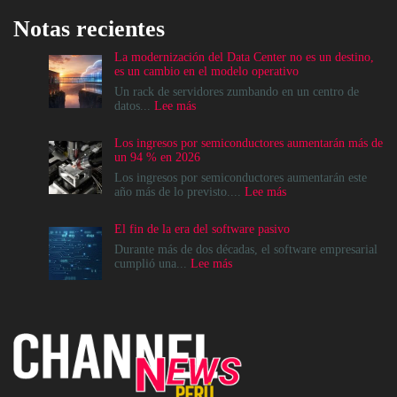
Notas recientes
La modernización del Data Center no es un destino,
es un cambio en el modelo operativo
Un rack de servidores zumbando en un centro de
:
datos...
Lee más
La
modernización
Los ingresos por semiconductores aumentarán más de
del
un 94 % en 2026
Data
Center
Los ingresos por semiconductores aumentarán este
no
:
año más de lo previsto....
Lee más
es
Los
un
ingresos
El fin de la era del software pasivo
destino,
por
es
semiconductores
Durante más de dos décadas, el software empresarial
un
aumentarán
:
cumplió una...
Lee más
cambio
más
El
en
de
fin
el
un
de
modelo
94
la
operativo
%
era
en
del
2026
software
pasivo