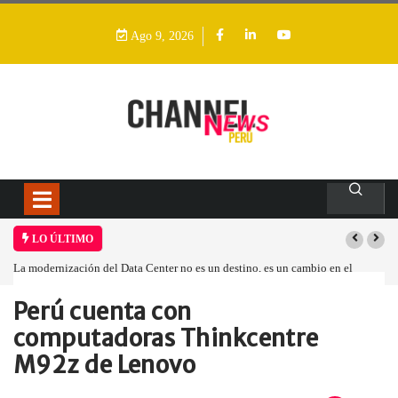
Ago 9, 2026
LO ÚLTIMO
La modernización del Data Center no es un destino, es un cambio en el
modelo operativo
Perú cuenta con
Home
Empresa
Perú cuenta con…
computadoras Thinkcentre
M92z de Lenovo