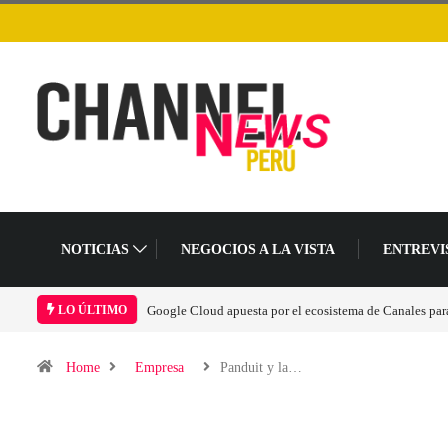
NOTICIAS
NEGOCIOS A LA VISTA
ENTREVI
 acelerar la era agéntica en Perú
Las causas del impulso al alza en el precio de las 
LO ÚLTIMO
Home
Empresa
Panduit y la…