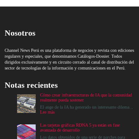
Nosotros
Channel News Perú es una plataforma de negocios y revista con ediciones
regulares y especiales, que denominamos Catálogos-Dossier. Todos
dirigidos exclusivamente y en circuito cerrado al canal de distribución del
sector de tecnologías de la información y comunicaciones en el Perú.
Notas recientes
Cómo crear infraestructuras de IA que la comunidad
realmente pueda sostener
El auge de la IA ha generado un interesante dilema...
:
Lee más
Cómo
crear
Las tarjetas gráficas RDNA 5 ya están en fase
infraestructuras
avanzada de desarrollo
de
IA
Los datos obtenidos de una serie de parches para