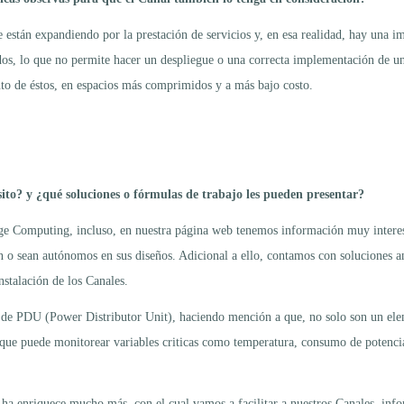
stán expandiendo por la prestación de servicios y, en esa realidad, hay una imp
idos, lo que no permite hacer un despliegue o una correcta implementación de 
ento de éstos, en espacios más comprimidos y a más bajo costo.
to? y ¿qué soluciones o fórmulas de trabajo les pueden presentar?
dge Computing, incluso, en nuestra página web tenemos información muy interes
 o sean autónomos en sus diseños. Adicional a ello, contamos con soluciones am
nstalación de los Canales.
 de PDU (Power Distributor Unit), haciendo mención a que, no solo son un elem
, que puede monitorear variables criticas como temperatura, consumo de potenci
e ha enriquece mucho más, con el cual vamos a facilitar a nuestros Canales, in