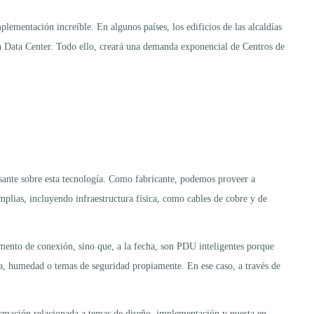
lementación increíble. En algunos países, los edificios de las alcaldías
un Data Center. Todo ello, creará una demanda exponencial de Centros de
ante sobre esta tecnología. Como fabricante, podemos proveer a
plias, incluyendo infraestructura física, como cables de cobre y de
ento de conexión, sino que, a la fecha, son PDU inteligentes porque
a, humedad o temas de seguridad propiamente. En ese caso, a través de
formación relacionada a temas de diseño, implementación y puesta en