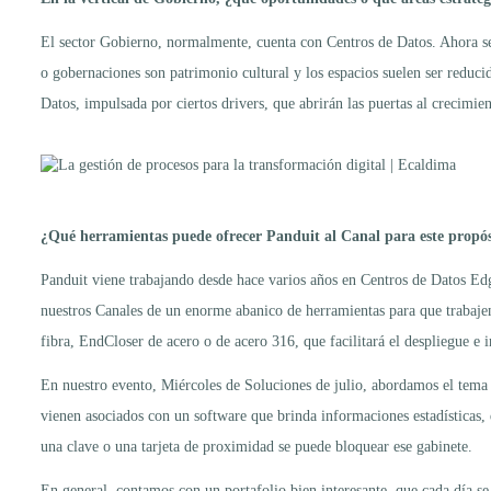
El sector Gobierno, normalmente, cuenta con Centros de Datos. Ahora se e
o gobernaciones son patrimonio cultural y los espacios suelen ser reduc
Datos, impulsada por ciertos drivers, que abrirán las puertas al crecimi
¿Qué herramientas puede ofrecer Panduit al Canal para este propósi
Panduit viene trabajando desde hace varios años en Centros de Datos E
nuestros Canales de un enorme abanico de herramientas para que trabajen
fibra, EndCloser de acero o de acero 316, que facilitará el despliegue e i
En nuestro evento, Miércoles de Soluciones de julio, abordamos el tema
vienen asociados con un software que brinda informaciones estadísticas
una clave o una tarjeta de proximidad se puede bloquear ese gabinete.
En general, contamos con un portafolio bien interesante, que cada día s