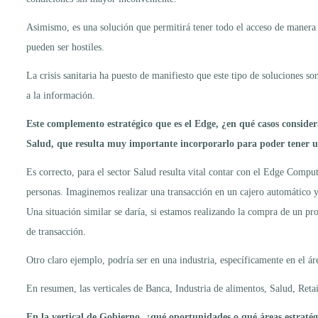
Asimismo, es una solución que permitirá tener todo el acceso de manera re
pueden ser hostiles.
La crisis sanitaria ha puesto de manifiesto que este tipo de soluciones 
a la información.
Este complemento estratégico que es el Edge, ¿en qué casos consid
Salud, que resulta muy importante incorporarlo para poder tener u
Es correcto, para el sector Salud resulta vital contar con el Edge Comput
personas. Imaginemos realizar una transacción en un cajero automático y 
Una situación similar se daría, si estamos realizando la compra de un p
de transacción.
Otro claro ejemplo, podría ser en una industria, específicamente en el ár
En resumen, las verticales de Banca, Industria de alimentos, Salud, Reta
En la vertical de Gobierno, ¿qué oportunidades o qué áreas estraté