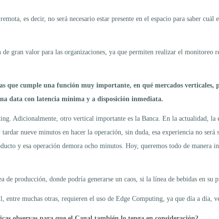
mota, es decir, no será necesario estar presente en el espacio para saber cuál 
son de gran valor para las organizaciones, ya que permiten realizar el monitore
eras que cumple una función muy importante, en qué mercados verticales,
na data con latencia mínima y a disposición inmediata.
ing. Adicionalmente, otro vertical importante es la Banca. En la actualidad, la e
tardar nueve minutos en hacer la operación, sin duda, esa experiencia no será s
roducto y esa operación demora ocho minutos. Hoy, queremos todo de manera inme
ea de producción, donde podría generarse un caos, si la línea de bebidas en su 
il, entre muchas otras, requieren el uso de Edge Computing, ya que día a día, 
gicas observas para que el Canal también lo tenga en consideración?