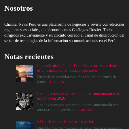
Nosotros
Channel News Perú es una plataforma de negocios y revista con ediciones
regulares y especiales, que denominamos Catálogos-Dossier. Todos
dirigidos exclusivamente y en circuito cerrado al canal de distribución del
sector de tecnologías de la información y comunicaciones en el Perú.
Notas recientes
La modernización del Data Center no es un destino,
es un cambio en el modelo operativo
Un rack de servidores zumbando en un centro de
:
datos...
Lee más
La
modernización
Los ingresos por semiconductores aumentarán más de
del
un 94 % en 2026
Data
Center
Los ingresos por semiconductores aumentarán este
no
:
año más de lo previsto....
Lee más
es
Los
un
ingresos
El fin de la era del software pasivo
destino,
por
es
semiconductores
Durante más de dos décadas, el software empresarial