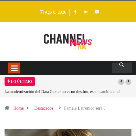
Ago 8, 2026
LO ÚLTIMO
ión del Data Center no es un destino, es un cambio en el
Los ingresos por s
tivo
Home
Destacados
Pamela Latronico será…