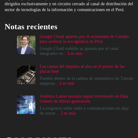
dirigidos exclusivamente y en circuito cerrado al canal de distribución del
sector de tecnologías de la información y comunicaciones en el Perú.
Notas recientes
Google Cloud apuesta por el ecosistema de Canales
para acelerar la era agéntica en Perú
Google Cloud redobla su apuesta por el canal
:
integrador en...
Lee más
Google
Cloud
Las causas del impulso al alza en el precio de las
apuesta
placas base
por
el
Fuentes dentro de la cadena de suministros de Taiwán
ecosistema
:
aseguran...
Lee más
de
Las
Canales
causas
América Latina necesita seguir invirtiendo en Data
para
del
Centers de última generación
acelerar
impulso
la
al
La exigencia sobre redes y comunicaciones no deja
era
alza
:
de crecer....
Lee más
agéntica
en
América
en
el
Latina
Perú
precio
necesita
de
seguir
las
invirtiendo