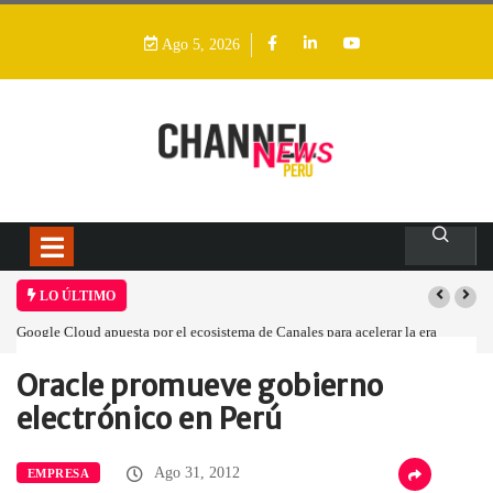
Ago 5, 2026
LO ÚLTIMO
Google Cloud apuesta por el ecosistema de Canales para acelerar la era
agéntica en Perú
Oracle promueve gobierno
Home
Empresa
Oracle promueve gobierno…
electrónico en Perú
Ago 31, 2012
EMPRESA