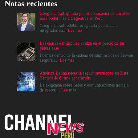
Notas recientes
Google Cloud apuesta por el ecosistema de Canales
para acelerar la era agéntica en Perú
Google Cloud redobla su apuesta por el canal
:
integrador en...
Lee más
Google
Cloud
Las causas del impulso al alza en el precio de las
apuesta
placas base
por
el
Fuentes dentro de la cadena de suministros de Taiwán
ecosistema
:
aseguran...
Lee más
de
Las
Canales
causas
América Latina necesita seguir invirtiendo en Data
para
del
Centers de última generación
acelerar
impulso
la
al
La exigencia sobre redes y comunicaciones no deja
era
alza
:
de crecer....
Lee más
agéntica
en
América
en
el
Latina
Perú
precio
necesita
de
seguir
las
invirtiendo
placas
en
base
Data
Centers
de