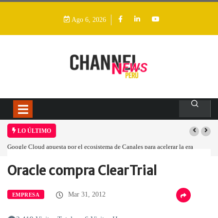
Ago 6, 2026
LO ÚLTIMO
Google Cloud apuesta por el ecosistema de Canales para acelerar la era
agéntica en Perú
Oracle compra ClearTrial
Home
Empresa
Oracle compra ClearTrial
Mar 31, 2012
EMPRESA